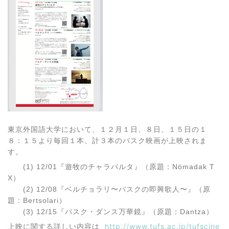
東京外国語大学において、１２月１日、８日、１５日の１
８：１５より毎回１本、計３本のバスク映画が上映されま
す。
(1) 12/01『遊牧のチャラパルタ』（原題：Nömadak T
X）
(2) 12/08『ベルチョラリ〜バスクの即興歌人〜』（原
題：Bertsolari）
(3) 12/15『バスク・ダンス万華鏡』（原題：Dantza）
上映に関する詳しい内容は
http://www.tufs.ac.jp/tufscine